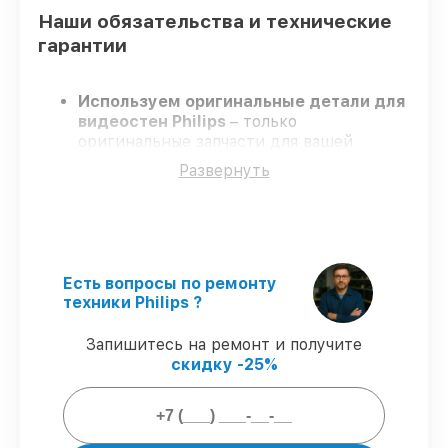
Наши обязательства и технические
гарантии
Используем оригинальные детали для
видеостен Philips
– только
оригинальные запчасти для вашей
техники.
Развернуть
Сертифицированные мастера
–
проходят строгий отбор, что
подтверждает качество и надёжность
ремонта.
Соблюдаем сроки
– ремонт видеостен
Philips без бесконечных переносов.
Есть вопросы по ремонту
Поддержка после ремонта
– на все
техники Philips ?
услуги и детали для видеостен Philips
предоставляется гарантия до 3-х лет.
Запишитесь на ремонт и получите
скидку -25%
Мы гарантируем: