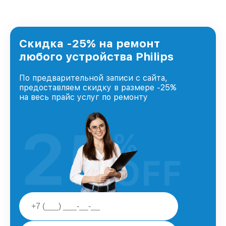
Скидка -25% на ремонт
любого устройства Philips
По предварительной записи с сайта,
предоставляем скидку в размере -25%
на весь прайс услуг по ремонту
25
%
OFF