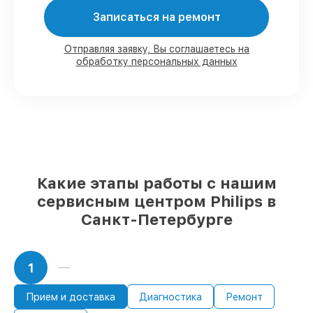
80%
заказов по ремонту исполняются с
Записаться на ремонт
возможностью присутствия владельца
90%
комплектующих Philips готовы к
установке в наших мастерских в Санкт-
Отправляя заявку, Вы соглашаетесь на
Петербурге, остальные доставляются
обработку персональных данных
быстро
Оригинальные комплектующие Philips
и качественные аналоги
– только вы
выбираете, какие детали использовать, а
мы делаем ремонт с учётом
возможностей клиента
85%
ремонтов Philips завершаются в тот
же день, если мастер начинает работу
Какие этапы работы с нашим
сразу
сервисным центром Philips в
Санкт-Петербурге
1
Прием и доставка
Диагностика
Ремонт