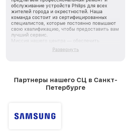
обслуживание устройств Philips для всех
жителей города и окрестностей. Наша
команда состоит из сертифицированных
специалистов, которые постоянно повышают
свою квалификацию, чтобы предоставить вам
лучший сервис.
Миссия нашего центра — обеспечить
качественный и доступный ремонт для
Развернуть
каждого пользователя продукции Philips, вне
зависимости от сложности поломки. Мы
стремимся к тому, чтобы каждый клиент был
удовлетворен скоростью и качеством
предоставляемых услуг. Наша цель — стать
Партнеры нашего СЦ в Санкт-
лучшим сервисным центром Philips в городе
Петербурге
Санкт-Петербурге, постоянно повышая
уровень доверия и лояльности наших
клиентов.