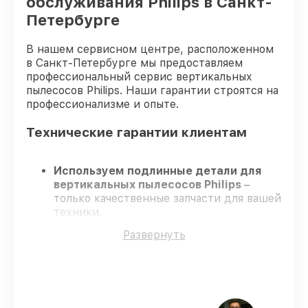
обслуживания Philips в Санкт-
Петербурге
В нашем сервисном центре, расположенном
в Санкт-Петербурге мы предоставляем
профессиональный сервис вертикальных
пылесосов Philips. Наши гарантии строятся на
профессионализме и опыте.
Технические гарантии клиентам
Используем подлинные детали для
вертикальных пылесосов Philips
–
только качественные запчасти для вашей
техники.
Опытные инженеры
– проходят
Развернуть
регулярное обучение, что обеспечивает
высокий уровень сервиса.
Работаем строго в установленных
заранее временных рамках
– ремонт
вертикальных пылесосов Philips без