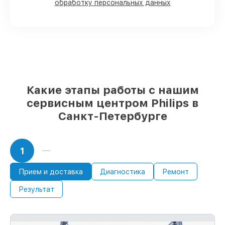
обработку персональных данных
90%
комплектующих для телевизоров на
складе или быстро поставляются
Качественные реплики и
оригинальные детали по вашему
выбору
– под любые финансовые
возможности
85%
работ в течение пары часов, при
немедленном начале работ
Какие этапы работы с нашим
сервисным центром Philips в
Санкт-Петербурге
1
Прием и доставка
Диагностика
Ремонт
Результат