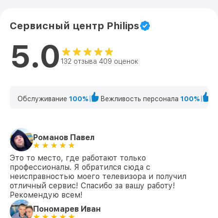
Замена USB порта 42PFT6559/60 Philips
от 1200₽
Замена аудиоразъема 42PFT6559/60
Сервисный центр Philips
от 1400₽
Philips
5.0
Замена кнопки включения
от 1200₽
42PFT6559/60 Philips
132 отзыва 409 оценок
Замена шлейфа матрицы 42PFT6559/60
от 1500₽
Philips
Обслуживание
100%
Вежливость персонала
100%
К
Замена корпуса 42PFT6559/60 Philips
от 1400₽
Замена трансформаторов подсветки
от 1800₽
42PFT6559/60 Philips
Романов Павел
Это то место, где работают только
профессионалы. Я обратился сюда с
неисправностью моего телевизора и получил
отличный сервис! Спасибо за вашу работу!
Рекомендую всем!
Пономарев Иван