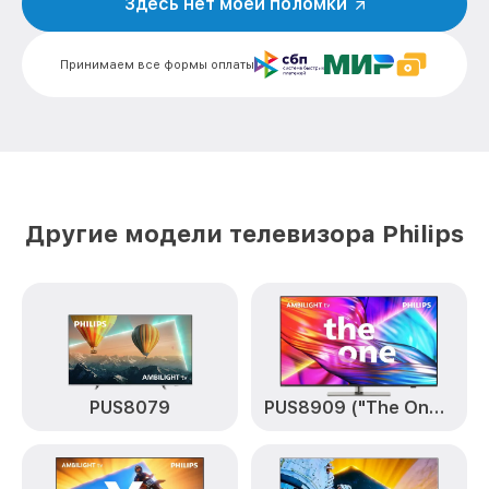
Здесь нет моей поломки
Замена конденсатора 42PFT6559/60
от 1600₽
Philips
Принимаем все формы оплаты
Замена платы обработки видеосигнала
от 1800₽
42PFT6559/60 Philips
Замена предохранителя 42PFT6559/60
от 1500₽
Philips
Замена резистора 42PFT6559/60 Philips
от 1500₽
Другие модели телевизора Philips
Замена сигнальной платы 42PFT6559/60
от 1300₽
Philips
Прошивка / разблокировка
от 900₽
42PFT6559/60 Philips
Замена контроллера питания
(мультиконтроллера) 42PFT6559/60
от 2100₽
PUS8079
PUS8909 ("The One")
Philips
Комплексная чистка 42PFT6559/60
от 1400₽
Philips