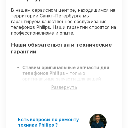
В нашем сервисном центре, находящимся на
территории Санкт-Петербурга мы
гарантируем качественное обслуживание
телефонов Philips. Наши гарантии строятся на
профессионализме и опыте.
Наши обязательства и технические
гарантии
Ставим оригинальные запчасти для
телефонов Philips
– только
оригинальные запчасти для вашей
техники.
Развернуть
Сертифицированные специалисты
–
проходят строгий отбор, что
обеспечивает качество и надёжность
ремонта.
Соблюдаем сроки
– ремонт телефонов
Philips в оговоренные сроки.
Есть вопросы по ремонту
Официальная гарантия
– на все виды
техники Philips ?