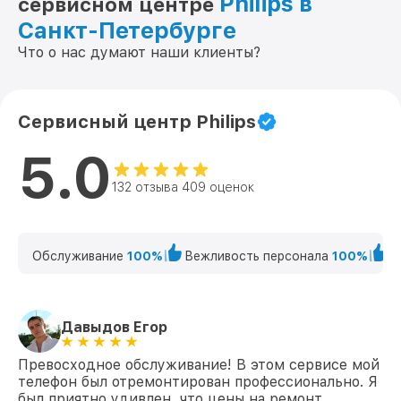
Philips в
сервисном центре
Санкт-Петербурге
Что о нас думают наши клиенты?
Сервисный центр Philips
5.0
132 отзыва 409 оценок
Обслуживание
100%
Вежливость персонала
100%
К
Давыдов Егор
Превосходное обслуживание! В этом сервисе мой
телефон был отремонтирован профессионально. Я
был приятно удивлен, что цены на ремонт