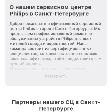
О нашем сервисном центре
Philips в Санкт-Петербурге
Добро пожаловать в официальный сервисный
центр Philips в городе Санкт-Петербурге. Мы
предлагаем профессиональный ремонт и
обслуживание устройств Philips для всех
жителей города и окрестностей. Наша
команда состоит из сертифицированных
специалистов, которые постоянно повышают
свою квалификацию, чтобы предоставить вам
лучший сервис.
Миссия нашего центра — обеспечить
качественный и доступный ремонт для
Развернуть
каждого пользователя продукции Philips, вне
зависимости от сложности поломки. Мы
стремимся к тому, чтобы каждый клиент был
удовлетворен скоростью и качеством
предоставляемых услуг. Наша цель — стать
Партнеры нашего СЦ в Санкт-
лучшим сервисным центром Philips в городе
Петербурге
Санкт-Петербурге, постоянно повышая