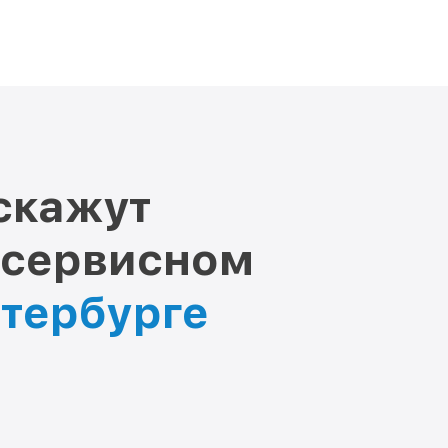
скажут
 сервисном
етербурге