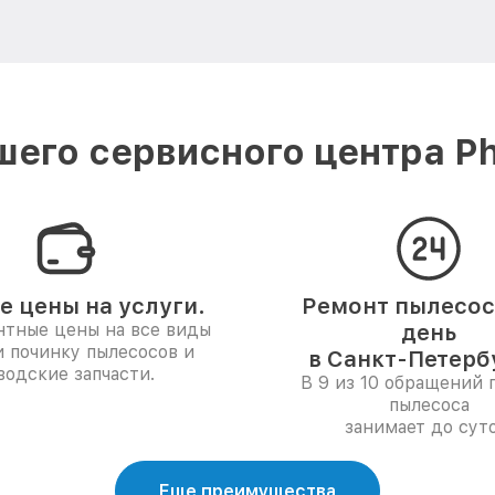
его сервисного центра Phi
е цены на услуги.
Ремонт пылесоса
нтные цены на все виды
день
и починку пылесосов и
в Санкт-Петерб
водские запчасти.
В 9 из 10 обращений 
пылесоса
занимает до суто
Еще преимущества