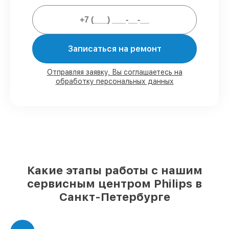
Подтвержденная гарантия
–
обслуживаем парогенераторов всегда со
строгим соблюдением гарантийных
обязательств.
Записаться на ремонт
Мы гарантируем:
Отправляя заявку, Вы соглашаетесь на
обработку персональных данных
80%
работ в присутствии заказчика
90%
комплектующих для
парогенераторов на складе или
доступны для быстрой доставки
Качественные реплики и
оригинальные детали по вашему
выбору
– с учётом всех запросов
85%
работ за 1–2 часа, при немедленном
Какие этапы работы с нашим
начале работ
сервисным центром Philips в
Санкт-Петербурге