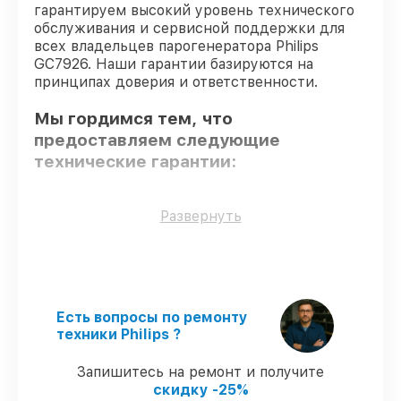
гарантируем высокий уровень технического
обслуживания и сервисной поддержки для
всех владельцев парогенератора Philips
GC7926. Наши гарантии базируются на
принципах доверия и ответственности.
Мы гордимся тем, что
предоставляем следующие
технические гарантии:
Только фирменные комплектующие
–
Развернуть
гарантируем использование фирменных
запчастей для сервиса.
Сертифицированные инженеры
– все
работники проходят обязательное
обучение и ежегодную аттестацию, что
Есть вопросы по ремонту
подтверждает их уровень мастерства.
техники Philips ?
Выполнение работ вовремя
–
соблюдаем сроки починки
Запишитесь на ремонт и получите
парогенератора GC7926, согласованные с
скидку -25%
клиентом.