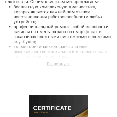
сложности. Своим клиентам мы предлагаем:
бесплатную комплексную диагностику,
которая является важнейшим этапом
восстановления работоспособности любых
устройств;
профессиональный ремонт любой сложности,
начиная со смены экрана на смартфонах и
заканчивая сложными системными поломками
ноутбуков;
только оригинальные запчасти или
высококачественные аналоги и только после
согласования с клиентом.
На все работы и замененные комплектующие
Развернуть
предоставляется длительная гарантия. В случае
поломки по условиям гарантии, мы бесплатно
исправим ситуацию.
Наши преимущества
Преимуществами нашего сервисного центра
Philips в Санкт-Петербурге являются:
лучшие специалисты с многолетним опытом и
безупречной репутацией;
современное оборудование и
лицензированное ПО в ремонтно-