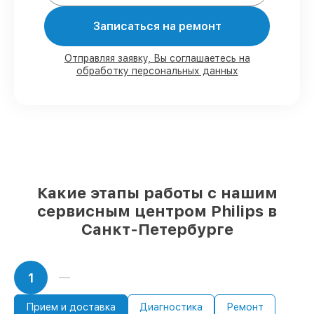
Мы гарантируем:
Записаться на ремонт
80%
работ в вашем присутствии
90%
комплектующих для кофемашин на
Отправляя заявку, Вы соглашаетесь на
обработку персональных данных
складе или доступны для срочного
заказа
Оригинальные запчасти и
качественные реплики на ваш выбор
–
под любые финансовые возможности
85%
работ в течение пары часов, если
мастер приступает к починке сразу
Какие этапы работы с нашим
сервисным центром Philips в
Санкт-Петербурге
1
Прием и доставка
Диагностика
Ремонт