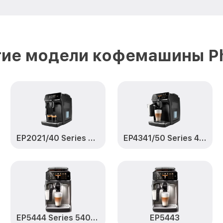
Ремонт или замена флоуметра E
3200 LatteGo Philips
Замена сальников EP3243 Serie
Philips
ие модели кофемашины Ph
Замена переходников EP3243 Se
LatteGo Philips
Замена уплотнительных колец E
3200 LatteGo Philips
Замена помпы EP3243 Series 32
EP2021/40 Series 2200
EP4341/50 Series 4300 LatteGo
Philips
Ремонт гидросистемы EP3243 S
LatteGo Philips
Ремонт или замена заварочного
Series 3200 LatteGo Philips
EP5444 Series 5400 LatteGo
EP5443