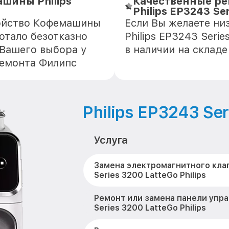
шины Philips
Качественные р
Philips EP3243 Se
ройство Кофемашины
Если Вы желаете н
ботало безотказно
Philips EP3243 Seri
 Вашего выбора у
в наличии на склад
ремонта Филипс
Philips EP3243 Se
Услуга
Замена электромагнитного кла
Series 3200 LatteGo Philips
Ремонт или замена панели упр
Series 3200 LatteGo Philips