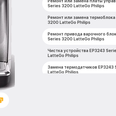
Ремонт или замена платы упра
Series 3200 LatteGo Philips
Ремонт или замена термоблока 
3200 LatteGo Philips
Ремонт привода варочного бло
Series 3200 LatteGo Philips
Чистка устройства EP3243 Seri
LatteGo Philips
Замена термодатчиков EP3243 S
LatteGo Philips
Замена клапанов EP3243 Series
Philips
Замена микропереключателей E
3200 LatteGo Philips