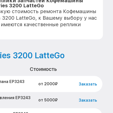
еплики запчастей Кофемашины
ries 3200 LatteGo
изкую стоимость ремонта Кофемашины
es 3200 LatteGo, к Вашему выбору у нас
е имеются качественные реплики
ries 3200 LatteGo
Стоимость
пана EP3243
от 2000₽
Заказать
авления EP3243
от 5000₽
Заказать