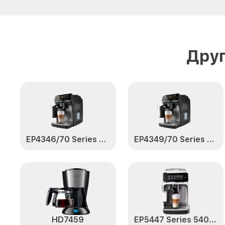
Друг
EP4346/70 Series 4300 LatteGo
EP4349/70 Series 4300 LatteGo
HD7459
EP5447 Series 5400 LatteGo