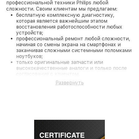
профессиональной техники Philips любой
сложности. Своим клиентам мы предлагаем:
бесплатную комплексную диагностику,
которая является важнейшим этапом
восстановления работоспособности любых
устройств;
профессиональный ремонт любой сложности,
начиная со смены экрана на смартфонах и
заканчивая сложными системными поломками
ноутбуков;
только оригинальные запчасти или
высококачественные аналоги и только после
согласования с клиентом.
На все работы и замененные комплектующие
Развернуть
предоставляется длительная гарантия. В случае
поломки по условиям гарантии, мы бесплатно
исправим ситуацию.
Наши преимущества
Преимуществами нашего сервисного центра
Philips в Санкт-Петербурге являются:
лучшие специалисты с многолетним опытом и
безупречной репутацией;
современное оборудование и